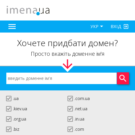
ВХІД
УКР
Хочете придбати домен?
Просто вкажіть доменне ім'я
.ua
.com.ua
.kiev.ua
.net.ua
.org.ua
.in.ua
.biz
.com